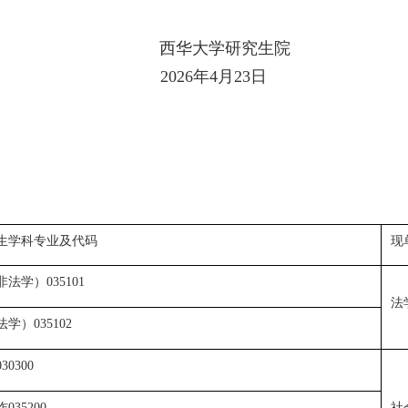
西华大学研究生院
20
26
年
4
月
2
3
日
生学科专业及代码
现
非法学）
035101
法
法学）
035102
030300
作
社
035200