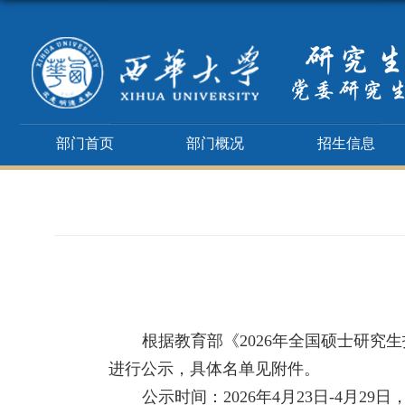
部门首页
部门概况
招生信息
根据教育部《
20
26
年全国硕士研究生
进行公示，具体名单见附件。
公示时间：
20
26
年
4
月
2
3
日
-
4
月
29
日