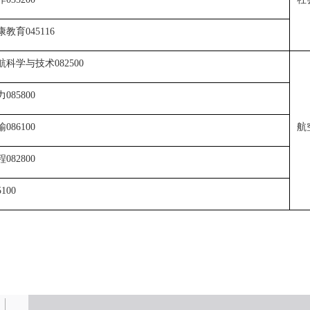
康教育
045116
航科学与技术
082500
力
085800
输
航
086100
程
082800
5100