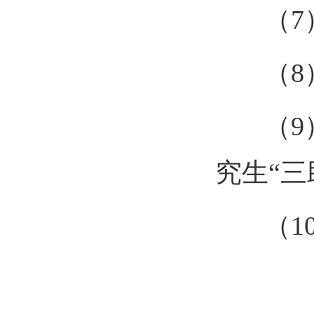
（7
（8
（9
究生“三
（
1