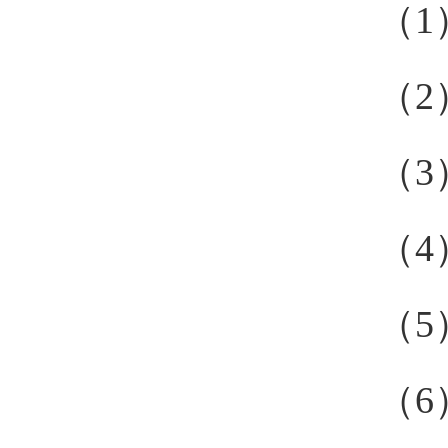
（1
（2
（3
（4
（5
（6