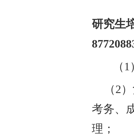
研究生
877208
（
1
（
2
）
考务、
理；